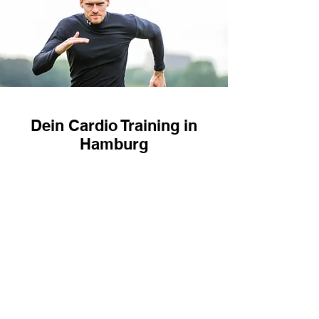
Dein Cardio Training in
Hamburg
Je nach dem wie du deine Ziele
gesteckt hast, trainieren wir
zusammen oder ich schreibe dir
einen Ausdauer Plan, den du
zusätzlich zu unserem
gemeinsamen Functional oder
Kraft Training durchführst.