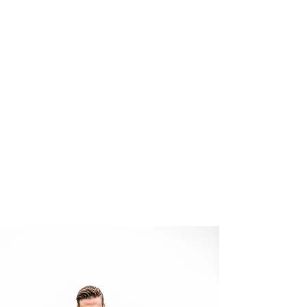
Wir können dein Cardio Training
so gestalten, dass es dir Spaß
macht. Zusammen Joggen gehen,
Cardio orientiertes Functional
oder Navy Seal Training. Mit mir
als dein Personal Trainer, sind die
Zeiten von stupidem Ausdauer
Training Geschichte.