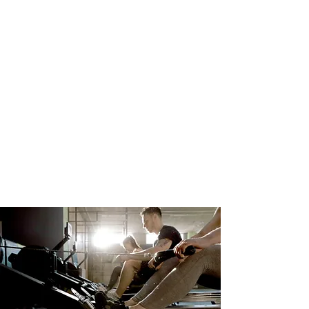
Cardio Training hat viele
Gesichter. Viele denken bei
Cardio Training an eine Runde
Joggen um die Hamburger Alster.
Doch Cardio Training, als auch
Hamburg haben deutlich mehr zu
bieten.