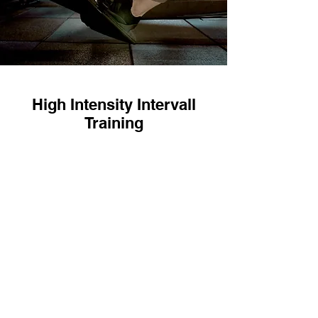
High Intensity Intervall
Training
Rudern, Fahrradergometer, Skill
Mill, Rennrad fahren, HIIT (High
Intensity Intervall Training),
Grundlagenausdauer Training,
Sprinten, Tabata, Pausensatz
Training, Treppensteigen, Trail
Running, Burpees oder
klassische Kniebeugen.