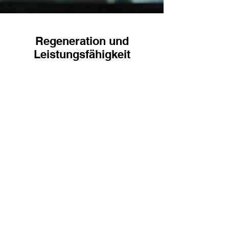
Regeneration und
Leistungsfähigkeit
Dies verbessert u.a. deine
Kondition (Kraft, Schnelligkeit,
Beweglichkeit,Ausdauer), deine
Regeneration, deine
Leistungsfähigkeit, deine
Fettverbrennung, senkt deinen
Blutdruck, verbessert deine
Sauerstoffaufnahme, baut
teilweise Muskeln auf und hilft dir
beim Stressabbau u.v.m.