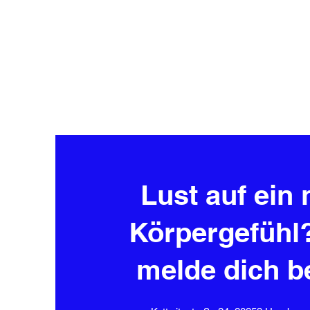
Lust auf ein
Körpergefühl
melde dich be